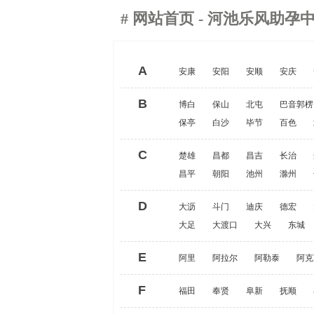
#
网站首页
- 河池乐风助孕
A
安康
安阳
安顺
安庆
B
博白
保山
北屯
巴音郭楞
保亭
白沙
毕节
百色
C
楚雄
昌都
昌吉
长治
昌平
朝阳
池州
滁州
D
大沥
斗门
迪庆
德宏
大足
大渡口
大兴
东城
E
阿里
阿拉尔
阿勒泰
阿克
F
福田
奉贤
阜新
抚顺