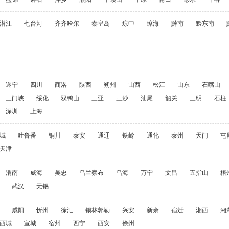
潜江
七台河
齐齐哈尔
秦皇岛
琼中
琼海
黔南
黔东南
遂宁
四川
商洛
陕西
朔州
山西
松江
山东
石嘴山
三门峡
绥化
双鸭山
三亚
三沙
汕尾
韶关
三明
石柱
深圳
上海
城
吐鲁番
铜川
泰安
通辽
铁岭
通化
泰州
天门
屯
天津
渭南
威海
吴忠
乌兰察布
乌海
万宁
文昌
五指山
梧
武汉
无锡
咸阳
忻州
徐汇
锡林郭勒
兴安
新余
宿迁
湘西
湘
西城
宣城
宿州
西宁
西安
徐州