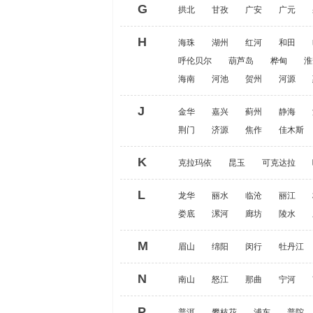
G
拱北
甘孜
广安
广元
H
海珠
湖州
红河
和田
呼伦贝尔
葫芦岛
桦甸
淮
海南
河池
贺州
河源
J
金华
嘉兴
蓟州
静海
荆门
济源
焦作
佳木斯
K
克拉玛依
昆玉
可克达拉
L
龙华
丽水
临沧
丽江
娄底
漯河
廊坊
陵水
M
眉山
绵阳
闵行
牡丹江
N
南山
怒江
那曲
宁河
P
普洱
攀枝花
浦东
普陀