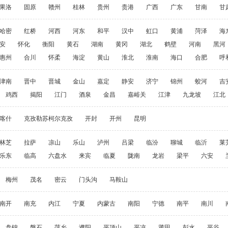
果洛
固原
赣州
桂林
贵州
贵港
广西
广东
甘南
甘
哈密
红桥
河西
河东
和平
汉中
虹口
黄浦
菏泽
海
安
怀化
衡阳
黄石
湖南
黄冈
湖北
鹤壁
河南
黑河
惠州
合川
怀柔
海淀
黄山
淮北
淮南
海口
合肥
呼
津南
晋中
晋城
金山
嘉定
静安
济宁
锦州
蛟河
吉
鸡西
揭阳
江门
酒泉
金昌
嘉峪关
江津
九龙坡
江北
喀什
克孜勒苏柯尔克孜
开封
开州
昆明
林芝
拉萨
凉山
乐山
泸州
吕梁
临汾
聊城
临沂
莱
乐东
临高
六盘水
来宾
临夏
陇南
龙岩
梁平
六安
梅州
茂名
密云
门头沟
马鞍山
南开
南充
内江
宁夏
内蒙古
南阳
宁德
南平
南川
盘锦
磐石
萍乡
濮阳
平顶山
平凉
莆田
彭水
平谷