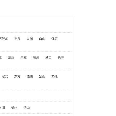
彦淖尔
本溪
白城
白山
保定
江
澄迈
崇左
潮州
城口
长寿
定安
东方
儋州
定西
垫江
阜阳
福州
佛山