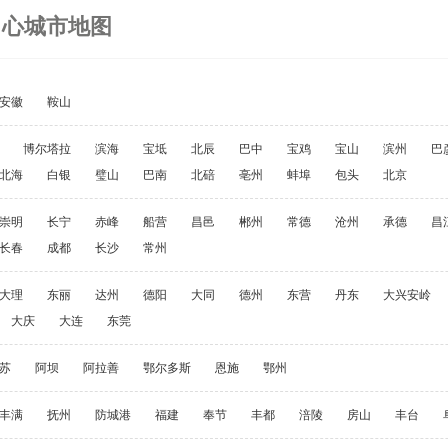
中心城市地图
安徽
鞍山
博尔塔拉
滨海
宝坻
北辰
巴中
宝鸡
宝山
滨州
巴
北海
白银
璧山
巴南
北碚
亳州
蚌埠
包头
北京
崇明
长宁
赤峰
船营
昌邑
郴州
常德
沧州
承德
昌
长春
成都
长沙
常州
大理
东丽
达州
德阳
大同
德州
东营
丹东
大兴安岭
大庆
大连
东莞
苏
阿坝
阿拉善
鄂尔多斯
恩施
鄂州
丰满
抚州
防城港
福建
奉节
丰都
涪陵
房山
丰台