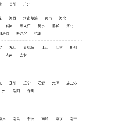
肃
贵阳
广州
东
海西
海南藏族
黄南
海北
鹤岗
黑龙江
衡水
邯郸
河北
和浩特
哈尔滨
杭州
安
九江
景德镇
江西
江苏
荆州
济南
吉林
芜
辽阳
辽宁
辽源
龙潭
连云港
兰州
洛阳
柳州
南岸
南昌
宁波
南通
南京
南宁