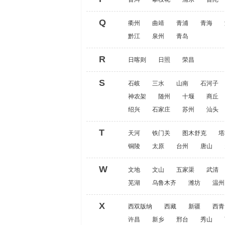
Q
衢州
曲靖
青浦
青海
黔江
泉州
青岛
R
日喀则
日照
荣昌
S
石岐
三水
山南
石河子
神农架
随州
十堰
商丘
绍兴
石家庄
苏州
汕头
T
天河
铁门关
图木舒克
塔
铜陵
太原
台州
唐山
W
文地
文山
五家渠
武清
芜湖
乌鲁木齐
潍坊
温州
X
西双版纳
西藏
新疆
西青
许昌
新乡
邢台
秀山