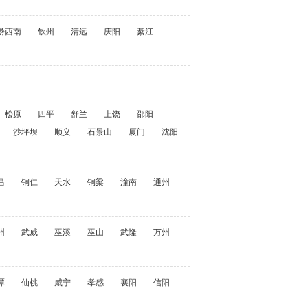
黔西南
钦州
清远
庆阳
綦江
松原
四平
舒兰
上饶
邵阳
沙坪坝
顺义
石景山
厦门
沈阳
昌
铜仁
天水
铜梁
潼南
通州
州
武威
巫溪
巫山
武隆
万州
潭
仙桃
咸宁
孝感
襄阳
信阳