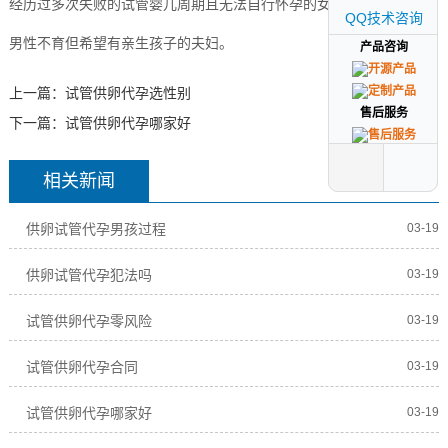
经历过多次失败的试管婴儿周期且无法自行怀孕的女性。
QQ技术咨询
QQ技术咨询
男性不育但希望有亲生孩子的夫妇。
产品咨询
产品咨询
上一篇：
试管供卵代孕选性别
售后服务
售后服务
下一篇：
试管供卵代孕哪家好
相关新闻
供卵试管代孕男孩过程
03-19
供卵试管代孕犯法吗
03-19
试管供卵代孕零风险
03-19
试管供卵代孕合同
03-19
试管供卵代孕哪家好
03-19